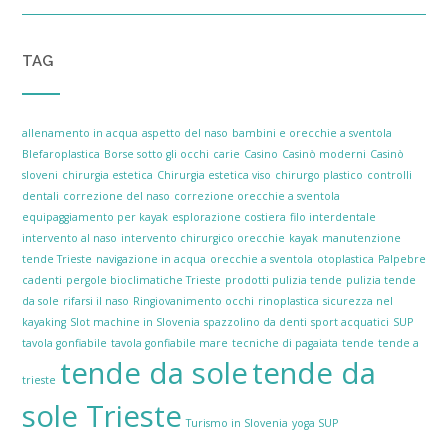
TAG
allenamento in acqua
aspetto del naso
bambini e orecchie a sventola
Blefaroplastica
Borse sotto gli occhi
carie
Casino
Casinò moderni
Casinò
sloveni
chirurgia estetica
Chirurgia estetica viso
chirurgo plastico
controlli
dentali
correzione del naso
correzione orecchie a sventola
equipaggiamento per kayak
esplorazione costiera
filo interdentale
intervento al naso
intervento chirurgico orecchie
kayak
manutenzione
tende Trieste
navigazione in acqua
orecchie a sventola
otoplastica
Palpebre
cadenti
pergole bioclimatiche Trieste
prodotti pulizia tende
pulizia tende
da sole
rifarsi il naso
Ringiovanimento occhi
rinoplastica
sicurezza nel
kayaking
Slot machine in Slovenia
spazzolino da denti
sport acquatici
SUP
tavola gonfiabile
tavola gonfiabile mare
tecniche di pagaiata
tende
tende a
tende da sole
tende da
trieste
sole Trieste
Turismo in Slovenia
yoga SUP