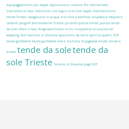
equipaggiamento per kayak
esplorazione costiera
filo interdentale
intervento al naso
intervento chirurgico orecchie
kayak
manutenzione
tende Trieste
navigazione in acqua
orecchie a sventola
otoplastica
Palpebre
cadenti
pergole bioclimatiche Trieste
prodotti pulizia tende
pulizia tende
da sole
rifarsi il naso
Ringiovanimento occhi
rinoplastica
sicurezza nel
kayaking
Slot machine in Slovenia
spazzolino da denti
sport acquatici
SUP
tavola gonfiabile
tavola gonfiabile mare
tecniche di pagaiata
tende
tende a
tende da sole
tende da
trieste
sole Trieste
Turismo in Slovenia
yoga SUP