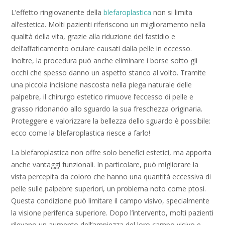
L’effetto ringiovanente della
blefaroplastica
non si limita
all’estetica. Molti pazienti riferiscono un miglioramento nella
qualità della vita, grazie alla riduzione del fastidio e
dell’affaticamento oculare causati dalla pelle in eccesso.
Inoltre, la procedura può anche eliminare i borse sotto gli
occhi che spesso danno un aspetto stanco al volto. Tramite
una piccola incisione nascosta nella piega naturale delle
palpebre, il chirurgo estetico rimuove l’eccesso di pelle e
grasso ridonando allo sguardo la sua freschezza originaria.
Proteggere e valorizzare la bellezza dello sguardo è possibile:
ecco come la blefaroplastica riesce a farlo!
La blefaroplastica non offre solo benefici estetici, ma apporta
anche vantaggi funzionali. In particolare, può migliorare la
vista percepita da coloro che hanno una quantità eccessiva di
pelle sulle palpebre superiori, un problema noto come ptosi.
Questa condizione può limitare il campo visivo, specialmente
la visione periferica superiore. Dopo l’intervento, molti pazienti
rilevano un aumento dell’ampiezza del loro campo visivo e