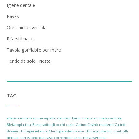
Igiene dentale
Kayak
Orecchie a sventola
Rifarsi il naso
Tavola gonfiabile per mare
Tende da sole Trieste
TAG
allenamento in acqua
aspetto del naso
bambini e orecchie a sventola
Blefaroplastica
Borse sotto gli occhi
carie
Casino
Casinò moderni
Casinò
sloveni
chirurgia estetica
Chirurgia estetica viso
chirurgo plastico
controlli
dentali
correzione del naso
correzione orecchie a sventola